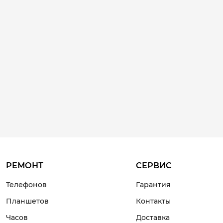
Замена дисплея
3-4 часа
от 6 000 ₽
Ремонт дисплея
2-3 часа
от 3 000 ₽
Замена стекла
1-2 часа
от 2 500 ₽
Ремонт экрана
РЕМОНТ
СЕРВИС
2-3 часа
Телефонов
Гарантия
от 3 500 ₽
Планшетов
Контакты
Замена экрана
Часов
Доставка