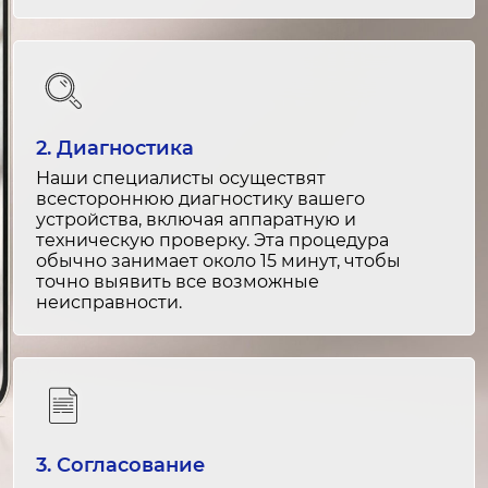
Ремонт после воды
2-3 часа
от 2 000 ₽
2. Диагностика
Замена защитной пленки
Наши специалисты осуществят
30 минут
всестороннюю диагностику вашего
от 500 ₽
устройства, включая аппаратную и
техническую проверку. Эта процедура
обычно занимает около 15 минут, чтобы
Замена корпуса
точно выявить все возможные
3-4 часа
неисправности.
от 4 000 ₽
Ремонт корпуса
2-3 часа
от 2 500 ₽
3. Согласование