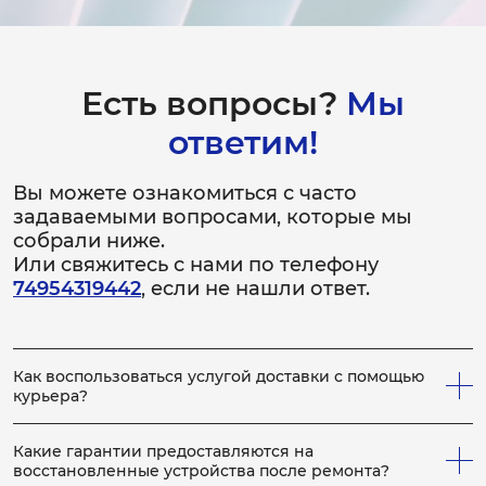
Ремонт микрофона
1-2 часа
от 2 000 ₽
Есть вопросы?
Мы
ответим!
Замена динамиков
2-3 часа
Вы можете ознакомиться с часто
от 3 000 ₽
задаваемыми вопросами, которые мы
собрали ниже.
Ремонт динамиков
Или свяжитесь с нами по телефону
74954319442
, если не нашли ответ.
1-2 часа
от 1 500 ₽
Замена ремешка
Как воспользоваться услугой доставки с помощью
курьера?
30 минут
от 500 ₽
Всё просто! Если у вас не получается привезти
неисправное устройство в сервис, вы можете заказать
Какие гарантии предоставляются на
нашего курьера, который заберет устройство на
восстановленные устройства после ремонта?
Замена вибромотора
ремонт, по выполнению которого, доставит устройство