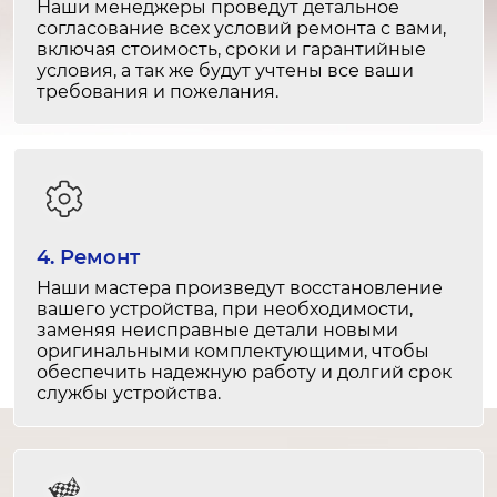
Обновление программного
Наши менеджеры проведут детальное
обеспечения
согласование всех условий ремонта с вами,
включая стоимость, сроки и гарантийные
30 минут
условия, а так же будут учтены все ваши
от 1 000 ₽
требования и пожелания.
Перепрошивка программного
обеспечения
1-2 часа
от 1 500 ₽
4. Ремонт
Замена GPS
Наши мастера произведут восстановление
3-4 часа
вашего устройства, при необходимости,
заменяя неисправные детали новыми
от 7 000 ₽
оригинальными комплектующими, чтобы
обеспечить надежную работу и долгий срок
Ремонт GPS
службы устройства.
2-3 часа
от 4 000 ₽