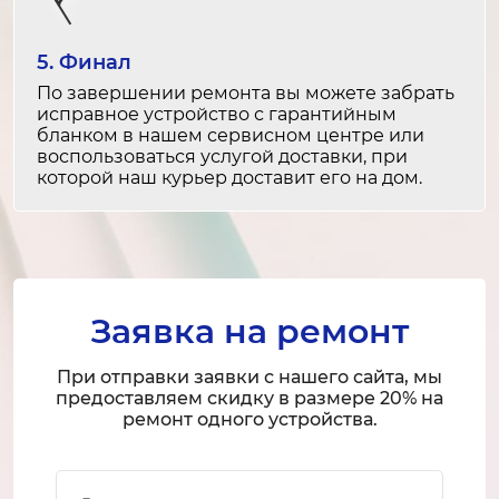
Замена Wi-Fi модуля
3-4 часа
5. Финал
от 6 000 ₽
По завершении ремонта вы можете забрать
исправное устройство с гарантийным
Ремонт Wi-Fi модуля
бланком в нашем сервисном центре или
2-3 часа
воспользоваться услугой доставки, при
которой наш курьер доставит его на дом.
от 3 500 ₽
Замена Bluetooth-модуля
3-4 часа
от 5 000 ₽
Заявка на ремонт
Ремонт Bluetooth-модуля
При отправки заявки с нашего сайта, мы
2-3 часа
предоставляем скидку в размере 20% на
от 3 000 ₽
ремонт одного устройства.
Восстановление после попадания влаги
Ваше имя
2-3 часа