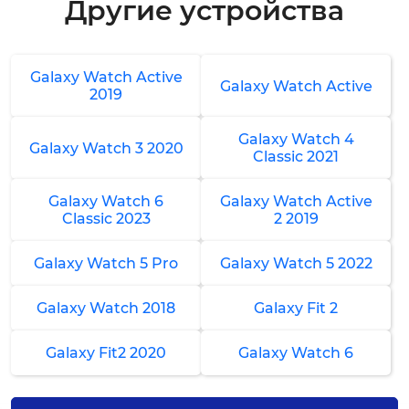
Другие устройства
Замена пульсометра
3-4 часа
от 4 000 ₽
Galaxy Watch Active
Galaxy Watch Active
2019
Ремонт пульсометра
2-3 часа
Galaxy Watch 4
Galaxy Watch 3 2020
от 2 500 ₽
Classic 2021
Ремонт после удара
Galaxy Watch 6
Galaxy Watch Active
Classic 2023
2 2019
2-3 часа
от 3 000 ₽
Galaxy Watch 5 Pro
Galaxy Watch 5 2022
Замена задней крышки
Galaxy Watch 2018
Galaxy Fit 2
1-2 часа
от 2 000 ₽
Galaxy Fit2 2020
Galaxy Watch 6
Замена циферблата