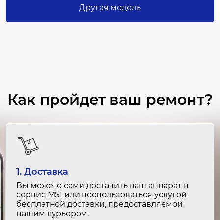
2-3 часа
Другая модель
от 3 500 ₽
Ремонт циферблата
1-2 часа
от 2 000 ₽
Диагностика
Как пройдет ваш ремонт?
30 минут
бесплатно
Чистка от пыли и грязи
1-2 часа
от 1 000 ₽
1. Доставка
Вы можете сами доставить ваш аппарат в
Калибровка и настройка сенсоров
сервис MSI или воспользоваться услугой
бесплатной доставки, предоставляемой
1-2 часа
нашим курьером.
от 1 500 ₽