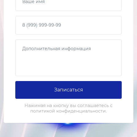
от 2 000 ₽
Ваш телефон
Замена сенсора отпечатков пальцев
3-4 часа
от 4 000 ₽
Сообщение
Ремонт сенсора отпечатков пальцев
2-3 часа
от 2 500 ₽
Ремонт системы водонепроницаемости
Записаться
2-3 часа
от 3 500 ₽
Нажимая на кнопку вы соглашаетесь с
политикой конфиденциальности.
Замена микрофона
2-3 часа
от 3 500 ₽