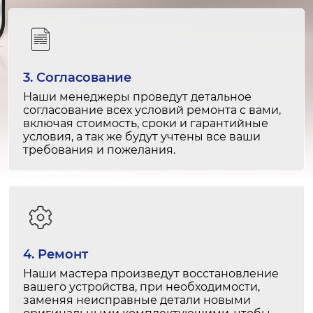
1 час
Проблемы с сетью
от 1 800 ₽
1-2 часа
Замена фронтальной камеры
от 1 300 ₽
3. Согласование
1 час
Не видит наушники
Наши менеджеры проведут детальное
от 1 500 ₽
согласование всех условий ремонта с вами,
1 час
включая стоимость, сроки и гарантийные
Замена задней крышки
от 1 100 ₽
условия, а так же будут учтены все ваши
требования и пожелания.
1-2 часа
Не видит зарядное устройство
от 1 500 ₽
30-60 минут
Замена разъема
от 1 000 ₽
1-2 часа
Перегревается
от 1 500 ₽
4. Ремонт
1-2 часа
Наши мастера произведут восстановление
Замена порта
от 1 500 ₽
вашего устройства, при необходимости,
1-2 часа
заменяя неисправные детали новыми
Гудит