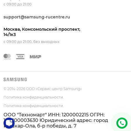
с 09:00 до 21:00
Тормозит
support@samsung-rucentre.ru
1-2 часа
от 1 400 ₽
Москва, Комсомольский проспект,
14/1к3
Пищит
с 09:00 до 21:00, без выходных
30 минут
от 900 ₽
Нет звука
30-60 минут
от 1 150 ₽
© 2014-
2026
ООО «Сервис центр Samsung»
Политика конфиденциальности.
Не работает звук
Политика конфиденциальности.
30-60 минут
ООО "Техномарт" ИНН: 1200002215 ОГРН:
от 1 100 ₽
1211200003630 Юридический адрес: город
+7
Йошкар-Ола, б-р победы, д. 7
(495)