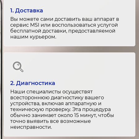
1-2 часа
Разблокировка
от 1 200 ₽
1. Доставка
1-2 часа
Вы можете сами доставить ваш аппарат в
Не обновляется система
от 1 500 ₽
сервис MSI или воспользоваться услугой
бесплатной доставки, предоставляемой
2-4 часа
нашим курьером.
Восстановление данных
от 1 600 ₽
2-3 часа
Проблемы с GPS
от 2 000 ₽
1-2 часа
Замена микрофона
от 1 500 ₽
1 час
2. Диагностика
Программы вылетают
от 1 500 ₽
Наши специалисты осуществят
1-2 часа
всестороннюю диагностику вашего
Замена динамика
от 1 400 ₽
устройства, включая аппаратную и
техническую проверку. Эта процедура
1 час
обычно занимает около 15 минут, чтобы
Не подключается к интернету
от 1 500 ₽
точно выявить все возможные
неисправности.
1-2 часа
Замена основной камеры
от 1 200 ₽