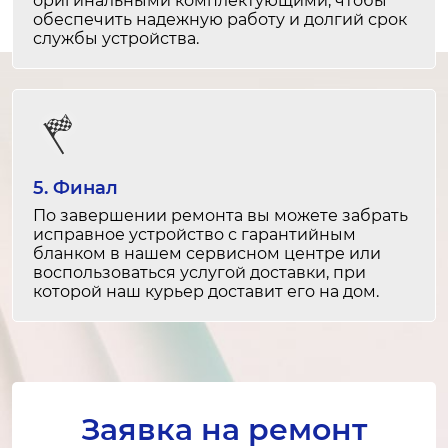
оригинальными комплектующими, чтобы
от 1 500 ₽
обеспечить надежную работу и долгий срок
30-60 минут
службы устройства.
Замена дисплея
от 1 200 ₽
1-2 часа
Шарнир сломан
от 2 500 ₽
2-4 часа
Замена тачскрина
от 2 000 ₽
1-2 часа
5. Финал
Отошел шлейф
от 2 500 ₽
По завершении ремонта вы можете забрать
1-2 часа
исправное устройство с гарантийным
бланком в нашем сервисном центре или
Замена экрана
от 1 500 ₽
воспользоваться услугой доставки, при
1-2 часа
которой наш курьер доставит его на дом.
Треснул корпус
от 2 500 ₽
2-4 часа
от 1 800 ₽
Разбит экран
Заявка на ремонт
2-4 часа