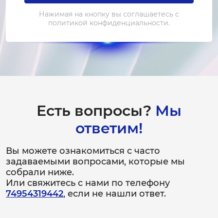
Не работает микрофон
Нажимая на кнопку вы соглашаетесь с
политикой конфиденциальности.
30-60 минут
от 1 150 ₽
Не видит карту памяти
30-60 минут
от 950 ₽
Есть вопросы?
Мы
Не видит SIM-карту
ответим!
1 час
от 1 100 ₽
Вы можете ознакомиться с часто
задаваемыми вопросами, которые мы
Не работает зарядка
собрали ниже.
30-60 минут
Или свяжитесь с нами по телефону
от 1 000 ₽
74954319442
, если не нашли ответ.
Не работает NFC