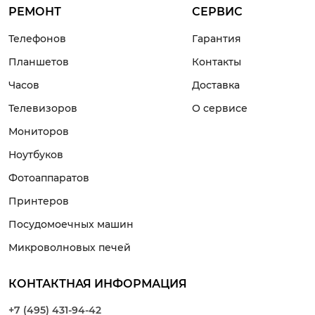
2-4 часа
РЕМОНТ
СЕРВИС
от 2 000 ₽
Телефонов
Гарантия
Синий экран
Планшетов
Контакты
1-2 часа
Часов
Доставка
от 1 500 ₽
Телевизоров
О сервисе
Перезагружается
Мониторов
1-2 часа
Ноутбуков
от 1 300 ₽
Фотоаппаратов
Выключается сам
Принтеров
1-2 часа
Посудомоечных машин
от 1 800 ₽
Микроволновых печей
Медленно работает
КОНТАКТНАЯ ИНФОРМАЦИЯ
2-4 часа
от 1 600 ₽
+7 (495) 431-94-42