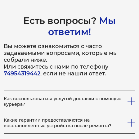
Есть вопросы?
Мы
ответим!
Вы можете ознакомиться с часто
задаваемыми вопросами, которые мы
собрали ниже.
Или свяжитесь с нами по телефону
74954319442
, если не нашли ответ.
Как воспользоваться услугой доставки с помощью
курьера?
Всё просто! Если у вас не получается привезти
неисправное устройство в сервис, вы можете заказать
Какие гарантии предоставляются на
нашего курьера, который заберет устройство на
восстановленные устройства после ремонта?
ремонт, по выполнению которого, доставит устройство
На каждое отремонтированное устройство выдается
обратно вам. Для этого сообщите менеджеру по