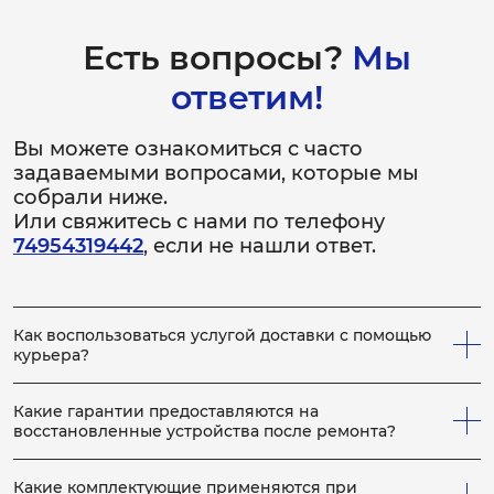
Есть вопросы?
Мы
ответим!
Вы можете ознакомиться с часто
задаваемыми вопросами, которые мы
собрали ниже.
Или свяжитесь с нами по телефону
74954319442
, если не нашли ответ.
Как воспользоваться услугой доставки с помощью
курьера?
Всё просто! Если у вас не получается привезти
неисправное устройство в сервис, вы можете заказать
Какие гарантии предоставляются на
нашего курьера, который заберет устройство на
восстановленные устройства после ремонта?
ремонт, по выполнению которого, доставит устройство
На каждое отремонтированное устройство выдается
обратно вам. Для этого сообщите менеджеру по
гарантийный бланк с расширенной гарантией, срок
телефону, что вам необходим курьер. Услуги курьера
Какие комплектующие применяются при