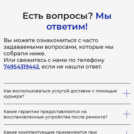
Есть вопросы?
Мы
ответим!
Вы можете ознакомиться с часто
задаваемыми вопросами, которые мы
собрали ниже.
Или свяжитесь с нами по телефону
74954319442
, если не нашли ответ.
Как воспользоваться услугой доставки с помощью
курьера?
Всё просто! Если у вас не получается привезти
неисправное устройство в сервис, вы можете заказать
Какие гарантии предоставляются на
нашего курьера, который заберет устройство на
восстановленные устройства после ремонта?
ремонт, по выполнению которого, доставит устройство
На каждое отремонтированное устройство выдается
обратно вам. Для этого сообщите менеджеру по
гарантийный бланк с расширенной гарантией, срок
телефону, что вам необходим курьер. Услуги курьера
Какие комплектующие применяются при