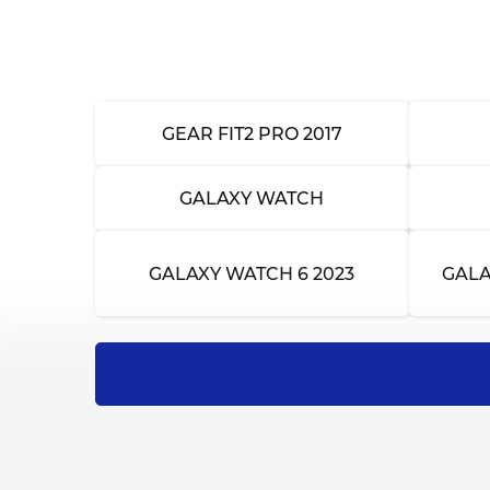
Диагностика
Чистка от пыли и грязи
Калибровка и настройка сенсоров
GEAR FIT2 PRO 2017
Ремонт после воды
GALAXY WATCH
Замена защитной пленки
GALAXY WATCH 6 2023
GALA
Замена корпуса
Ремонт корпуса
Обновление программного обеспечен
Перепрошивка программного обеспеч