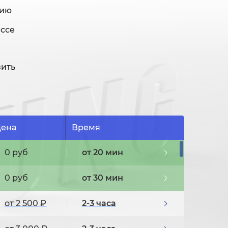
нию
ессе
вить
ена
Время
0 руб
от 20 мин
0 руб
от 30 мин
от 2 500 ₽
2-3 часа