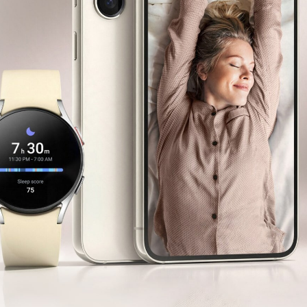
Ремонт системы водонепроницаемости
Замена микрофона
Ремонт микрофона
Замена динамиков
Ремонт динамиков
Замена ремешка
Замена вибромотора
Ремонт вибромотора
Замена сенсора