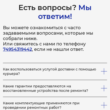
Есть вопросы?
Мы
ответим!
Вы можете ознакомиться с часто
задаваемыми вопросами, которые мы
собрали ниже.
Или свяжитесь с нами по телефону
74954319442
, если не нашли ответ.
Как воспользоваться услугой доставки с помощью
курьера?
Всё просто! Если у вас не получается привезти
неисправное устройство в сервис, вы можете заказать
Какие гарантии предоставляются на
нашего курьера, который заберет устройство на
восстановленные устройства после ремонта?
ремонт, по выполнению которого, доставит устройство
На каждое отремонтированное устройство выдается
обратно вам. Для этого сообщите менеджеру по
гарантийный бланк с расширенной гарантией, срок
телефону, что вам необходим курьер. Услуги курьера
Какие комплектующие применяются при
которой определяется в зависимости от конкретных
мы предоставляем бесплатно, как на приём устройства
проведении ремонтных работ?