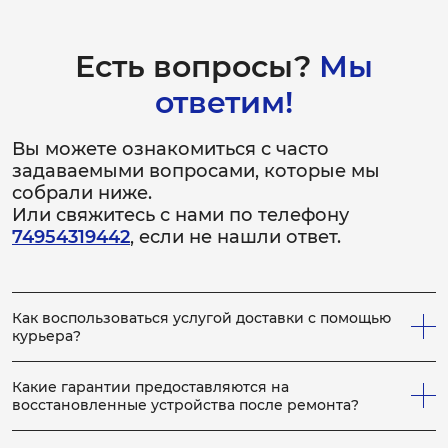
Есть вопросы?
Мы
ответим!
Вы можете ознакомиться с часто
задаваемыми вопросами, которые мы
собрали ниже.
Или свяжитесь с нами по телефону
74954319442
, если не нашли ответ.
Как воспользоваться услугой доставки с помощью
курьера?
Всё просто! Если у вас не получается привезти
неисправное устройство в сервис, вы можете заказать
Какие гарантии предоставляются на
нашего курьера, который заберет устройство на
восстановленные устройства после ремонта?
ремонт, по выполнению которого, доставит устройство
На каждое отремонтированное устройство выдается
обратно вам. Для этого сообщите менеджеру по