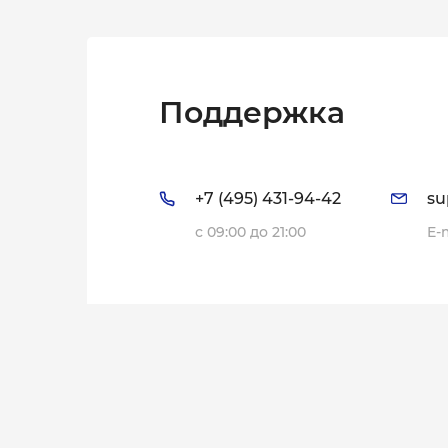
если они обратились в наш сервисный центр вп
Мы стремимся сделать ремонт доступным и выго
нашего сервиса. Надеемся, что вы оцените на
Поддержка
+7 (495) 431-94-42
su
с 09:00 до 21:00
E-