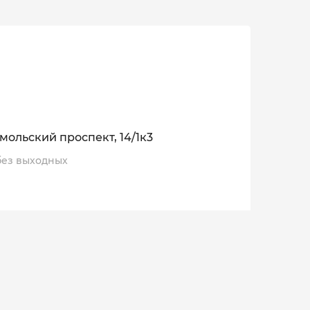
на сайте.
 показать нашу благодарность за выбор
.
мольский проспект, 14/1к3
, без выходных