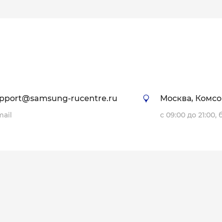
ервые, при этом заполнив заявку на ремонт через форму 
дным для наших клиентов, и эта акция - один из способов
ши высококачественные услуги и уникальные предложения
pport@samsung-rucentre.ru
Москва, Комсо
mail
с 09:00 до 21:00