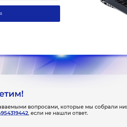
я
етим!
даваемыми вопросами, которые мы собрали ни
4954319442
, если не нашли ответ.