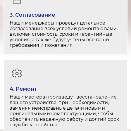
Замена датчиков температуры
1-2 часа
3. Согласование
от 1 800 ₽
Наши менеджеры проведут детальное
согласование всех условий ремонта с вами,
Ремонт датчиков температуры
включая стоимость, сроки и гарантийные
условия, а так же будут учтены все ваши
1-2 часа
требования и пожелания.
от 1 200 ₽
Замена системы автоматической
разморозки
2-3 часа
от 2 500 ₽
4. Ремонт
Наши мастера произведут восстановление
Ремонт системы автоматической
вашего устройства, при необходимости,
разморозки
заменяя неисправные детали новыми
1-2 часа
оригинальными комплектующими, чтобы
обеспечить надежную работу и долгий срок
от 1 500 ₽
службы устройства.