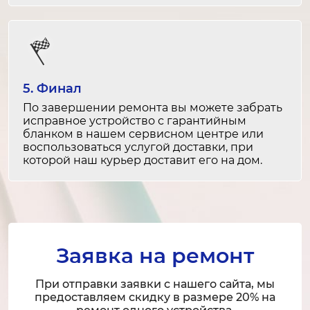
Замена вентилятора
2-3 часа
от 2 000 ₽
Ремонт вентилятора
5. Финал
1-2 часа
По завершении ремонта вы можете забрать
от 1 200 ₽
исправное устройство с гарантийным
бланком в нашем сервисном центре или
воспользоваться услугой доставки, при
Замена уплотнителя дверцы
которой наш курьер доставит его на дом.
1-2 часа
от 1 200 ₽
Ремонт уплотнителя дверцы
30 минут
Заявка на ремонт
от 800 ₽
При отправки заявки с нашего сайта, мы
Замена платы управления
предоставляем скидку в размере 20% на