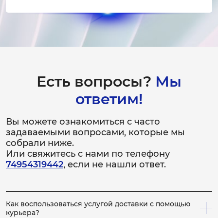
Ремонт реле
30 минут
от 800 ₽
Замена термостата
Есть вопросы?
Мы
1-2 часа
от 1 800 ₽
ответим!
Ремонт термостата
Вы можете ознакомиться с часто
задаваемыми вопросами, которые мы
1-2 часа
собрали ниже.
от 1 000 ₽
Или свяжитесь с нами по телефону
74954319442
, если не нашли ответ.
Замена конденсатора
3-4 часа
от 3 500 ₽
Как воспользоваться услугой доставки с помощью
курьера?
Ремонт конденсатора