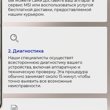
от 1 200 ₽
Вы можете сами доставить ваш аппарат в
сервис MSI или воспользоваться услугой
бесплатной доставки, предоставляемой
Замена системы подачи воды
нашим курьером.
2-3 часа
от 2 500 ₽
Ремонт системы подачи воды
1-2 часа
от 1 500 ₽
2. Диагностика
Наши специалисты осуществят
Замена внутреннего освещения
всестороннюю диагностику вашего
устройства, включая аппаратную и
1-2 часа
техническую проверку. Эта процедура
от 1 500 ₽
обычно занимает около 15 минут, чтобы
точно выявить все возможные
неисправности.
Ремонт внутреннего освещения
1-2 часа
от 1 000 ₽