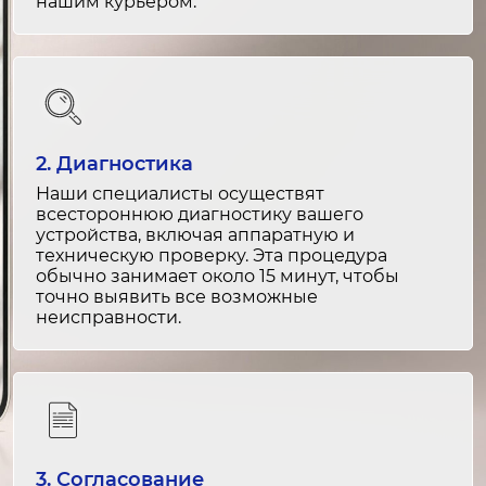
от 1 200 ₽
нашим курьером.
Замена системы подачи воды
2-3 часа
от 2 500 ₽
2. Диагностика
Ремонт системы подачи воды
Наши специалисты осуществят
1-2 часа
всестороннюю диагностику вашего
от 1 500 ₽
устройства, включая аппаратную и
техническую проверку. Эта процедура
Замена внутреннего освещения
обычно занимает около 15 минут, чтобы
точно выявить все возможные
1-2 часа
неисправности.
от 1 500 ₽
Ремонт внутреннего освещения
1-2 часа
от 1 000 ₽
3. Согласование