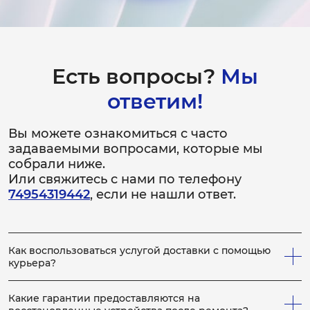
Ремонт реле
30 минут
от 800 ₽
Есть вопросы?
Мы
ответим!
Замена термостата
1-2 часа
Вы можете ознакомиться с часто
от 1 800 ₽
задаваемыми вопросами, которые мы
собрали ниже.
Ремонт термостата
Или свяжитесь с нами по телефону
1-2 часа
74954319442
, если не нашли ответ.
от 1 000 ₽
Замена конденсатора
Как воспользоваться услугой доставки с помощью
3-4 часа
курьера?
от 3 500 ₽
Всё просто! Если у вас не получается привезти
неисправное устройство в сервис, вы можете заказать
Какие гарантии предоставляются на
нашего курьера, который заберет устройство на
Ремонт конденсатора