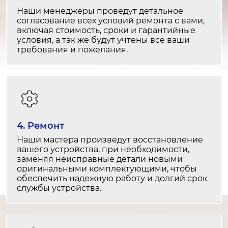
Замена датчиков температуры
Наши менеджеры проведут детальное
согласование всех условий ремонта с вами,
1-2 часа
включая стоимость, сроки и гарантийные
от 1 800 ₽
условия, а так же будут учтены все ваши
требования и пожелания.
Ремонт датчиков температуры
1-2 часа
от 1 200 ₽
Замена системы автоматической
разморозки
4. Ремонт
2-3 часа
Наши мастера произведут восстановление
от 2 500 ₽
вашего устройства, при необходимости,
заменяя неисправные детали новыми
оригинальными комплектующими, чтобы
Ремонт системы автоматической
обеспечить надежную работу и долгий срок
разморозки
службы устройства.
1-2 часа
от 1 500 ₽