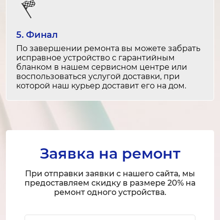
Замена вентилятора
2-3 часа
от 2 000 ₽
5. Финал
По завершении ремонта вы можете забрать
Ремонт вентилятора
исправное устройство с гарантийным
бланком в нашем сервисном центре или
1-2 часа
воспользоваться услугой доставки, при
от 1 200 ₽
которой наш курьер доставит его на дом.
Замена уплотнителя дверцы
1-2 часа
от 1 200 ₽
Заявка на ремонт
Ремонт уплотнителя дверцы
30 минут
При отправки заявки с нашего сайта, мы
от 800 ₽
предоставляем скидку в размере 20% на
ремонт одного устройства.
Замена платы управления
Ваше имя