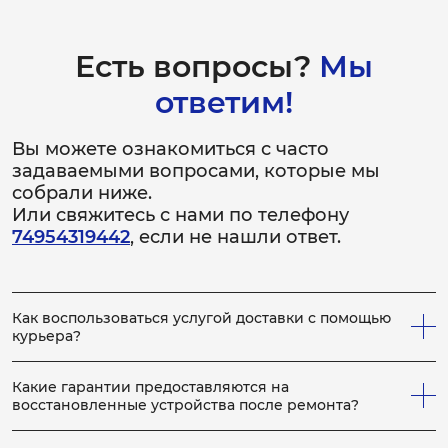
Есть вопросы?
Мы
ответим!
Вы можете ознакомиться с часто
задаваемыми вопросами, которые мы
собрали ниже.
Или свяжитесь с нами по телефону
74954319442
, если не нашли ответ.
Как воспользоваться услугой доставки с помощью
курьера?
Всё просто! Если у вас не получается привезти
неисправное устройство в сервис, вы можете заказать
Какие гарантии предоставляются на
нашего курьера, который заберет устройство на
восстановленные устройства после ремонта?
ремонт, по выполнению которого, доставит устройство
На каждое отремонтированное устройство выдается
обратно вам. Для этого сообщите менеджеру по