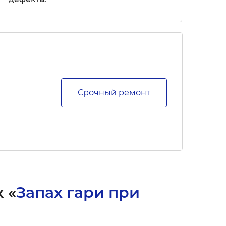
Срочный ремонт
 «
Запах гари при