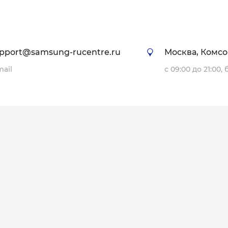
pport@samsung-rucentre.ru
Москва, Комсо
mail
с 09:00 до 21:00