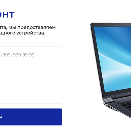
онт
йта, мы предоставляем
дного устройства.
 телефон
я