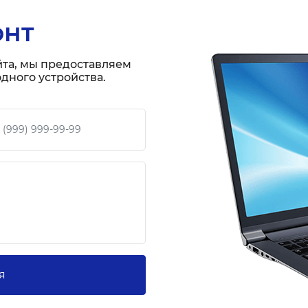
онт
йта, мы предоставляем
дного устройства.
 телефон
я