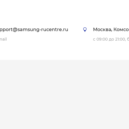
pport@samsung-rucentre.ru
Москва, Комсо
mail
с 09:00 до 21:00