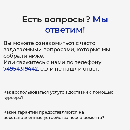
Есть вопросы?
Мы
ответим!
Вы можете ознакомиться с часто
задаваемыми вопросами, которые мы
собрали ниже.
Или свяжитесь с нами по телефону
74954319442
, если не нашли ответ.
Как воспользоваться услугой доставки с помощью
курьера?
Всё просто! Если у вас не получается привезти
неисправное устройство в сервис, вы можете заказать
Какие гарантии предоставляются на
нашего курьера, который заберет устройство на
восстановленные устройства после ремонта?
ремонт, по выполнению которого, доставит устройство
На каждое отремонтированное устройство выдается
обратно вам. Для этого сообщите менеджеру по