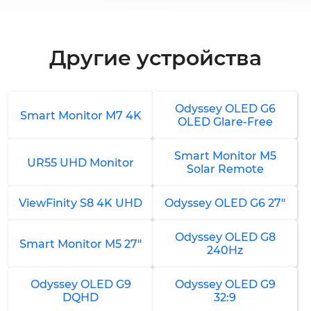
1-2 часа
от 2 000 ₽
Другие устройства
Замена динамиков
1-1.5 часа
от 1 500 ₽
Odyssey OLED G6
Smart Monitor M7 4K
OLED Glare-Free
Ремонт динамиков
1-1.5 часа
Smart Monitor M5
UR55 UHD Monitor
от 1 000 ₽
Solar Remote
Настройка и калибровка цветов
ViewFinity S8 4K UHD
Odyssey OLED G6 27"
1-1.5 часа
Odyssey OLED G8
от 1 500 ₽
Smart Monitor M5 27"
240Hz
Ремонт системы регулировки яркости
Odyssey OLED G9
Odyssey OLED G9
1-2 часа
DQHD
32:9