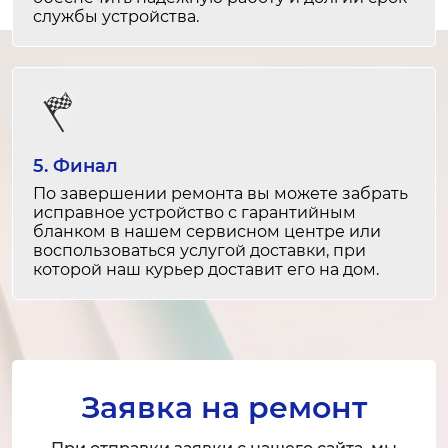
службы устройства.
Замена DisplayPort
1-2 часа
от 2 000 ₽
Ремонт DisplayPort
5. Финал
1-2 часа
По завершении ремонта вы можете забрать
от 1 500 ₽
исправное устройство с гарантийным
бланком в нашем сервисном центре или
Замена VGA
воспользоваться услугой доставки, при
которой наш курьер доставит его на дом.
1-2 часа
от 2 000 ₽
Ремонт VGA
1-2 часа
Заявка на ремонт
от 1 500 ₽
Замена HDMI