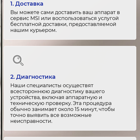
1. Доставка
Замена сенсорной панели
Вы можете сами доставить ваш аппарат в
2-3 часа
сервис MSI или воспользоваться услугой
от 3 000 ₽
бесплатной доставки, предоставляемой
нашим курьером.
Ремонт сенсорной панели
2-3 часа
от 2 000 ₽
Восстановление изображения
2. Диагностика
1.5-2 часа
от 2 000 ₽
Наши специалисты осуществят
всестороннюю диагностику вашего
устройства, включая аппаратную и
Пайка компонентов платы
техническую проверку. Эта процедура
1-2 часа
обычно занимает около 15 минут, чтобы
точно выявить все возможные
от 1 500 ₽
неисправности.
Замена блока подсветки