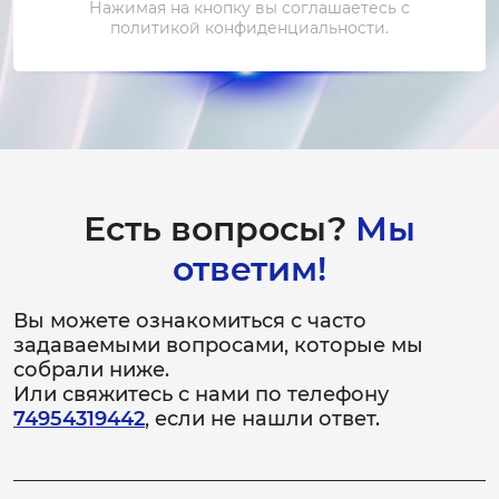
Нажимая на кнопку вы соглашаетесь с
от 2 500 ₽
политикой конфиденциальности.
Чистка и устранение перегрева
1-2 часа
от 1 000 ₽
Замена платы управления
Есть вопросы?
Мы
2-3 часа
от 2 500 ₽
ответим!
Замена шлейфа
Вы можете ознакомиться с часто
1-1.5 часа
задаваемыми вопросами, которые мы
от 2 000 ₽
собрали ниже.
Или свяжитесь с нами по телефону
Ремонт шлейфа
74954319442
, если не нашли ответ.
1-1.5 часа
от 1 500 ₽