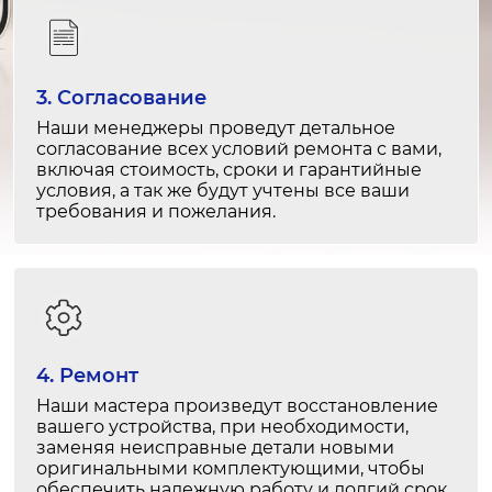
2-3 часа
от 3 000 ₽
Чистка от пыли и грязи
3. Согласование
1-2 часа
Наши менеджеры проведут детальное
от 1 000 ₽
согласование всех условий ремонта с вами,
включая стоимость, сроки и гарантийные
условия, а так же будут учтены все ваши
Калибровка экрана
требования и пожелания.
1-1.5 часа
от 1 500 ₽
Замена USB
1-2 часа
от 2 000 ₽
4. Ремонт
Наши мастера произведут восстановление
Ремонт USB
вашего устройства, при необходимости,
заменяя неисправные детали новыми
1-2 часа
оригинальными комплектующими, чтобы
от 1 500 ₽
обеспечить надежную работу и долгий срок