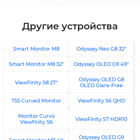
1-2 часа
от 2 000 ₽
Другие устройства
Замена динамиков
1-1.5 часа
от 1 500 ₽
Smart Monitor M8
Odyssey Neo G8 32"
Ремонт динамиков
Smart Monitor M8 32"
Odyssey OLED G9 49"
1-1.5 часа
от 1 000 ₽
Odyssey OLED G8
ViewFinity S8 27"
OLED Glare-Free
Настройка и калибровка цветов
T55 Curved Monitor
ViewFinity S6 QHD
1-1.5 часа
от 1 500 ₽
Monitor Curvo
ViewFinity S7 HDR10
Viewfinity S6
Ремонт системы регулировки яркости
1-2 часа
Odyssey OLED G9