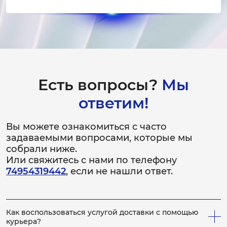
от 2 500 ₽
Чистка и устранение перегрева
1-2 часа
от 1 000 ₽
Есть вопросы?
Мы
Замена платы управления
ответим!
2-3 часа
от 2 500 ₽
Вы можете ознакомиться с часто
Замена шлейфа
задаваемыми вопросами, которые мы
собрали ниже.
1-1.5 часа
Или свяжитесь с нами по телефону
от 2 000 ₽
74954319442
, если не нашли ответ.
Ремонт шлейфа
1-1.5 часа
Как воспользоваться услугой доставки с помощью
от 1 500 ₽
курьера?