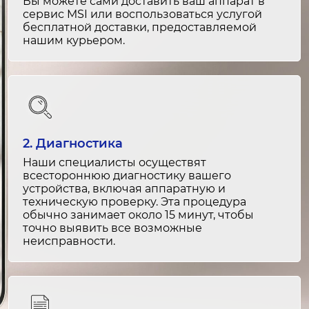
Вы можете сами доставить ваш аппарат в
Замена сенсорной панели
сервис MSI или воспользоваться услугой
бесплатной доставки, предоставляемой
2-3 часа
нашим курьером.
от 3 000 ₽
Ремонт сенсорной панели
2-3 часа
от 2 000 ₽
2. Диагностика
Восстановление изображения
Наши специалисты осуществят
1.5-2 часа
всестороннюю диагностику вашего
от 2 000 ₽
устройства, включая аппаратную и
техническую проверку. Эта процедура
обычно занимает около 15 минут, чтобы
Пайка компонентов платы
точно выявить все возможные
1-2 часа
неисправности.
от 1 500 ₽
Замена блока подсветки