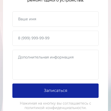
ремонт одного устройства.
1-2 часа
от 2 000 ₽
Ваше имя
Ремонт HDMI
Ваш телефон
1-2 часа
от 1 500 ₽
Замена разъема питания
Сообщение
1-2 часа
от 2 000 ₽
Ремонт разъема питания
1-2 часа
от 1 500 ₽
Записаться
Замена ламп подсветки
Нажимая на кнопку вы соглашаетесь с
политикой конфиденциальности.
2-3 часа