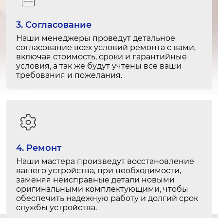
2-3 часа
от 3 000 ₽
3. Согласование
Чистка от пыли и грязи
Наши менеджеры проведут детальное
согласование всех условий ремонта с вами,
1-2 часа
включая стоимость, сроки и гарантийные
от 1 000 ₽
условия, а так же будут учтены все ваши
требования и пожелания.
Калибровка экрана
1-1.5 часа
от 1 500 ₽
Замена USB
4. Ремонт
1-2 часа
Наши мастера произведут восстановление
от 2 000 ₽
вашего устройства, при необходимости,
заменяя неисправные детали новыми
Ремонт USB
оригинальными комплектующими, чтобы
обеспечить надежную работу и долгий срок
1-2 часа
службы устройства.
от 1 500 ₽