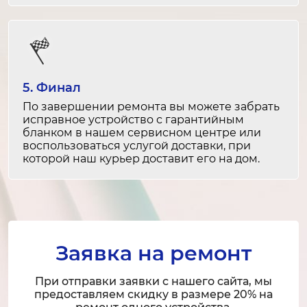
Замена DisplayPort
1-2 часа
от 2 000 ₽
5. Финал
Ремонт DisplayPort
По завершении ремонта вы можете забрать
1-2 часа
исправное устройство с гарантийным
бланком в нашем сервисном центре или
от 1 500 ₽
воспользоваться услугой доставки, при
которой наш курьер доставит его на дом.
Замена VGA
1-2 часа
от 2 000 ₽
Ремонт VGA
Заявка на ремонт
1-2 часа
от 1 500 ₽
При отправки заявки с нашего сайта, мы
предоставляем скидку в размере 20% на
Замена HDMI