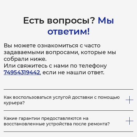
Есть вопросы?
Мы
ответим!
Вы можете ознакомиться с часто
задаваемыми вопросами, которые мы
собрали ниже.
Или свяжитесь с нами по телефону
74954319442
, если не нашли ответ.
Как воспользоваться услугой доставки с помощью
курьера?
Всё просто! Если у вас не получается привезти
неисправное устройство в сервис, вы можете заказать
Какие гарантии предоставляются на
нашего курьера, который заберет устройство на
восстановленные устройства после ремонта?
ремонт, по выполнению которого, доставит устройство
На каждое отремонтированное устройство выдается
обратно вам. Для этого сообщите менеджеру по