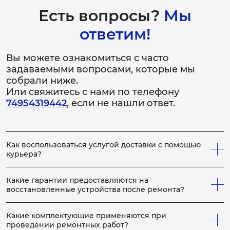
Есть вопросы?
Мы
ответим!
Вы можете ознакомиться с часто
задаваемыми вопросами, которые мы
собрали ниже.
Или свяжитесь с нами по телефону
74954319442
, если не нашли ответ.
Как воспользоваться услугой доставки с помощью
курьера?
Всё просто! Если у вас не получается привезти
неисправное устройство в сервис, вы можете заказать
Какие гарантии предоставляются на
нашего курьера, который заберет устройство на
восстановленные устройства после ремонта?
ремонт, по выполнению которого, доставит устройство
На каждое отремонтированное устройство выдается
обратно вам. Для этого сообщите менеджеру по
гарантийный бланк с расширенной гарантией, срок
телефону, что вам необходим курьер. Услуги курьера
Какие комплектующие применяются при
которой определяется в зависимости от конкретных
мы предоставляем бесплатно, как на приём устройства
проведении ремонтных работ?