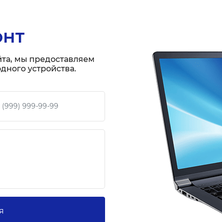
онт
йта, мы предоставляем
дного устройства.
 телефон
я