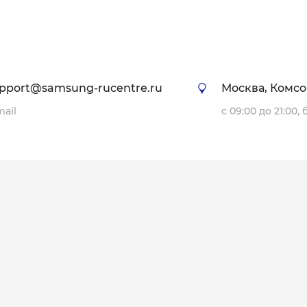
pport@samsung-rucentre.ru
Москва, Комсо
mail
с 09:00 до 21:00