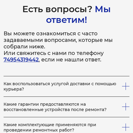
Есть вопросы?
Мы
ответим!
Вы можете ознакомиться с часто
задаваемыми вопросами, которые мы
собрали ниже.
Или свяжитесь с нами по телефону
74954319442
, если не нашли ответ.
Как воспользоваться услугой доставки с помощью
курьера?
Всё просто! Если у вас не получается привезти
неисправное устройство в сервис, вы можете заказать
Какие гарантии предоставляются на
нашего курьера, который заберет устройство на
восстановленные устройства после ремонта?
ремонт, по выполнению которого, доставит устройство
На каждое отремонтированное устройство выдается
обратно вам. Для этого сообщите менеджеру по
гарантийный бланк с расширенной гарантией, срок
телефону, что вам необходим курьер. Услуги курьера
Какие комплектующие применяются при
которой определяется в зависимости от конкретных
мы предоставляем бесплатно, как на приём устройства
проведении ремонтных работ?