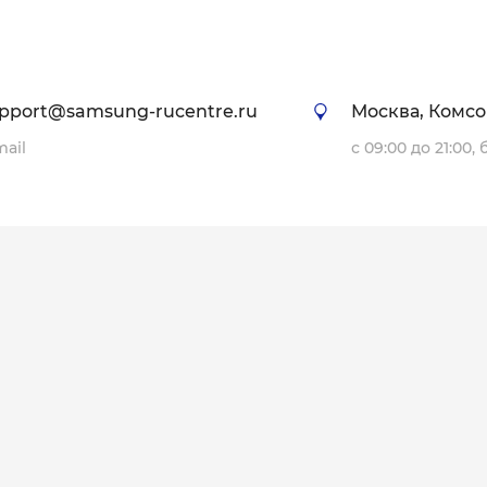
pport@samsung-rucentre.ru
Москва, Комсо
mail
с 09:00 до 21:00