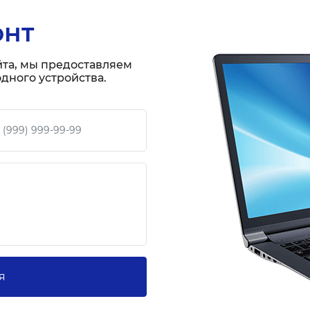
онт
йта, мы предоставляем
дного устройства.
 телефон
я