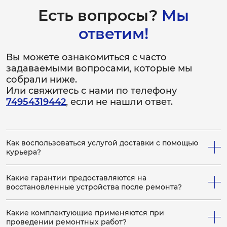
Есть вопросы?
Мы
ответим!
Вы можете ознакомиться с часто
задаваемыми вопросами, которые мы
собрали ниже.
Или свяжитесь с нами по телефону
74954319442
, если не нашли ответ.
Как воспользоваться услугой доставки с помощью
курьера?
Всё просто! Если у вас не получается привезти
неисправное устройство в сервис, вы можете заказать
Какие гарантии предоставляются на
нашего курьера, который заберет устройство на
восстановленные устройства после ремонта?
ремонт, по выполнению которого, доставит устройство
На каждое отремонтированное устройство выдается
обратно вам. Для этого сообщите менеджеру по
гарантийный бланк с расширенной гарантией, срок
телефону, что вам необходим курьер. Услуги курьера
Какие комплектующие применяются при
которой определяется в зависимости от конкретных
мы предоставляем бесплатно, как на приём устройства
проведении ремонтных работ?