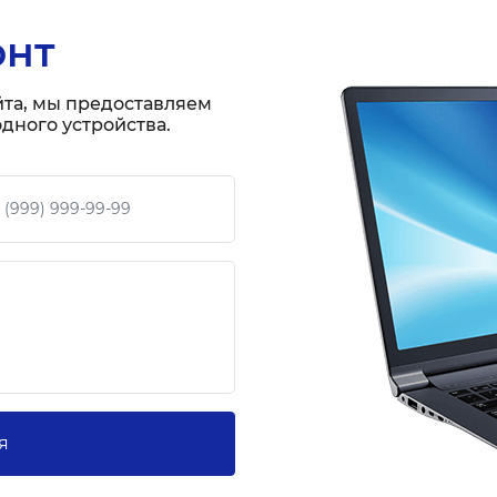
онт
йта, мы предоставляем
дного устройства.
 телефон
я