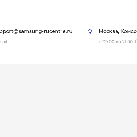
pport@samsung-rucentre.ru
Москва, Комсо
mail
с 09:00 до 21:00