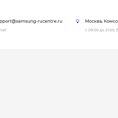
pport@samsung-rucentre.ru
Москва, Комсо
mail
с 09:00 до 21:00