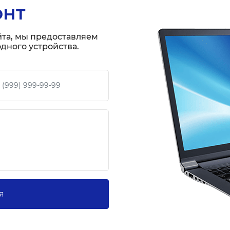
онт
йта, мы предоставляем
дного устройства.
 телефон
я