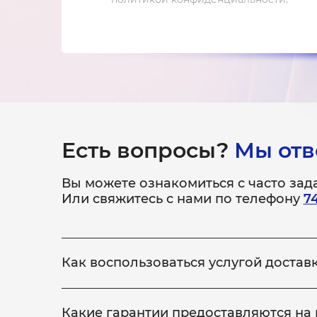
Есть вопросы?
Мы отв
Вы можете ознакомиться с часто за
Или свяжитесь с нами по телефону
7
Как воспользоваться услугой достав
Всё просто! Если у вас не получается привезти
ремонт, по выполнению которого, доставит уст
Какие гарантии предоставляются на
курьера мы предоставляем бесплатно, как на п