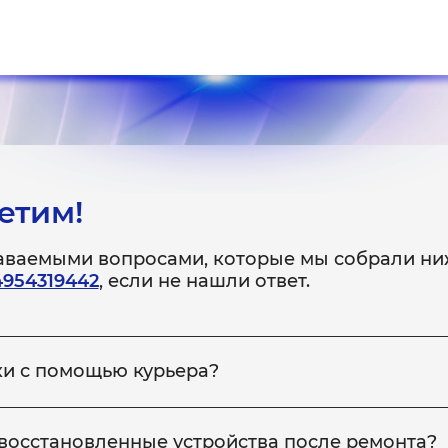
етим!
даваемыми вопросами, которые мы собрали ни
4954319442
, если не нашли ответ.
ки с помощью курьера?
 неисправное устройство в сервис, вы можете заказать на
ройство обратно вам. Для этого сообщите менеджеру по те
 восстановленные устройства после ремонта?
риём устройства так и на возвращение.