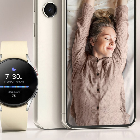
Прошивка и обновление ПО
Восстановление данных
Замена микрофона
Замена динамика
Замена камеры
Замена задней крышки
Замена разъема для наушников
Замена зарядного порта
Замена аккумулятора