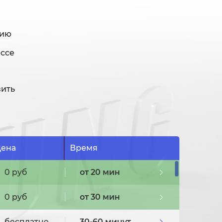
нию
ессе
вить
ена
Время
0 руб
от 20 мин
0 руб
от 30 мин
бесплатно
30-60 минут