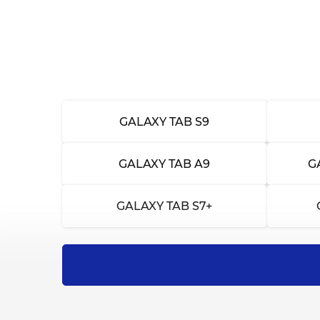
Замена разъема для карты памяти
Замена датчика освещенности
Замена датчика приближения
Ремонт или замена автоповорота экран
GALAXY TAB S9
Калибровка экрана
GALAXY TAB A9
G
Ремонт GPS
GALAXY TAB S7+
Ремонт стилуса
Замена кнопок питания
Чистка после попадания влаги