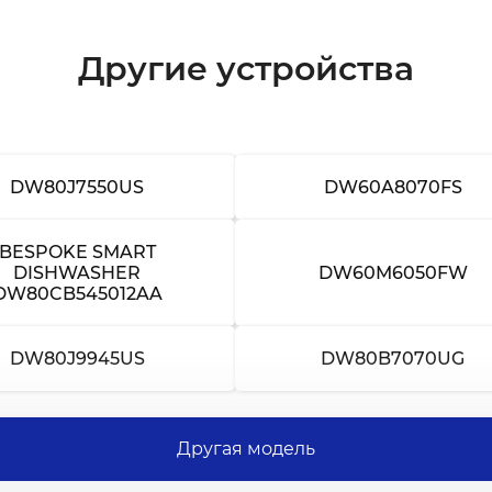
Другие устройства
DW80J7550US
DW60A8070FS
BESPOKE SMART
DISHWASHER
DW60M6050FW
DW80CB545012AA
DW80J9945US
DW80B7070UG
Другая модель