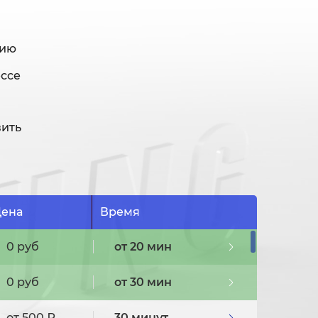
нию
ессе
вить
ена
Время
0 руб
от 20 мин
0 руб
от 30 мин
от 500 ₽
30 минут