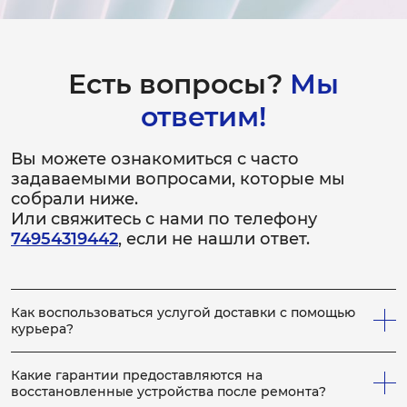
Есть вопросы?
Мы
ответим!
Вы можете ознакомиться с часто
задаваемыми вопросами, которые мы
собрали ниже.
Или свяжитесь с нами по телефону
74954319442
, если не нашли ответ.
Как воспользоваться услугой доставки с помощью
курьера?
Всё просто! Если у вас не получается привезти
неисправное устройство в сервис, вы можете заказать
Какие гарантии предоставляются на
нашего курьера, который заберет устройство на
восстановленные устройства после ремонта?
ремонт, по выполнению которого, доставит устройство