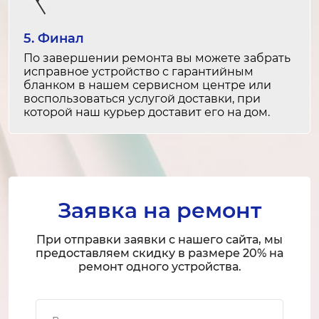
Ремонт платы управления
2-3 часа
5. Финал
от 3 500 ₽
По завершении ремонта вы можете забрать
исправное устройство с гарантийным
Замена разъемов питания
бланком в нашем сервисном центре или
2-3 часа
воспользоваться услугой доставки, при
которой наш курьер доставит его на дом.
от 3 500 ₽
Ремонт разъемов питания
2-3 часа
от 2 000 ₽
Заявка на ремонт
Замена шлейфов
При отправки заявки с нашего сайта, мы
1-2 часа
предоставляем скидку в размере 20% на
от 2 000 ₽
ремонт одного устройства.
Ремонт шлейфов
Ваше имя
1-2 часа