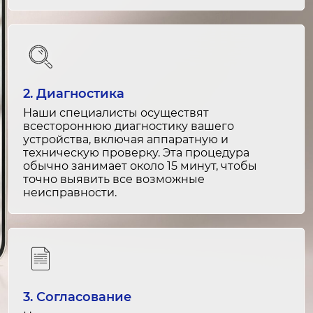
2-3 часа
от 3 500 ₽
Замена термоузла
4-5 часов
от 6 000 ₽
2. Диагностика
Наши специалисты осуществят
Ремонт термоузла
всестороннюю диагностику вашего
устройства, включая аппаратную и
3-4 часа
техническую проверку. Эта процедура
от 4 000 ₽
обычно занимает около 15 минут, чтобы
точно выявить все возможные
неисправности.
Замена термопленки
3-4 часа
от 5 000 ₽
Ремонт термопленки
2-3 часа
3. Согласование
от 3 000 ₽