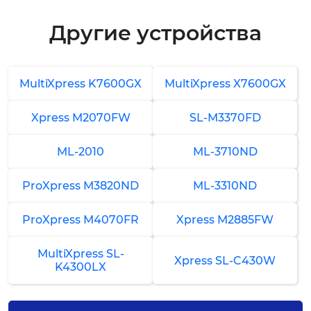
от 2 000 ₽
Другие устройства
Замена ремня переноса изображения
4-5 часов
от 6 000 ₽
MultiXpress K7600GX
MultiXpress X7600GX
Ремонт ремня переноса изображения
Xpress M2070FW
SL-M3370FD
3-4 часа
от 4 000 ₽
ML-2010
ML-3710ND
Замена резинового вала
ProXpress M3820ND
ML-3310ND
3-4 часа
от 4 000 ₽
ProXpress M4070FR
Xpress M2885FW
Замена печатного вала
MultiXpress SL-
Xpress SL-C430W
K4300LX
3-4 часа
от 5 000 ₽