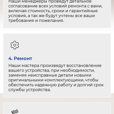
Наши менеджеры проведут детальное
согласование всех условий ремонта с вами,
Замена механизма подачи бумаги
включая стоимость, сроки и гарантийные
условия, а так же будут учтены все ваши
3-4 часа
требования и пожелания.
от 4 000 ₽
Ремонт механизма подачи бумаги
2-3 часа
от 2 500 ₽
4. Ремонт
Чистка от пыли и загрязнений
Наши мастера произведут восстановление
1 час
вашего устройства, при необходимости,
заменяя неисправные детали новыми
от 1 000 ₽
оригинальными комплектующими, чтобы
обеспечить надежную работу и долгий срок
Замена платы управления
службы устройства.
3-4 часа
от 5 000 ₽