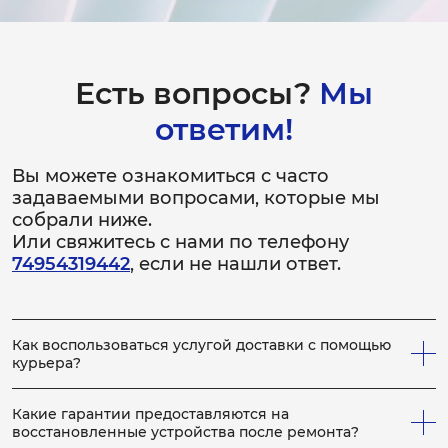
Замена роликов подачи бумаги
2-3 часа
от 2 500 ₽
Есть вопросы?
Мы
ответим!
Ремонт роликов подачи бумаги
1-2 часа
Вы можете ознакомиться с часто
от 1 500 ₽
задаваемыми вопросами, которые мы
собрали ниже.
Замена лотка подачи бумаги
Или свяжитесь с нами по телефону
74954319442
, если не нашли ответ.
2-3 часа
от 2 500 ₽
Ремонт лотка подачи бумаги
Как воспользоваться услугой доставки с помощью
курьера?
1-2 часа
от 1 500 ₽
Всё просто! Если у вас не получается привезти
неисправное устройство в сервис, вы можете заказать
Какие гарантии предоставляются на
нашего курьера, который заберет устройство на
восстановленные устройства после ремонта?
Замена блока питания
ремонт, по выполнению которого, доставит устройство