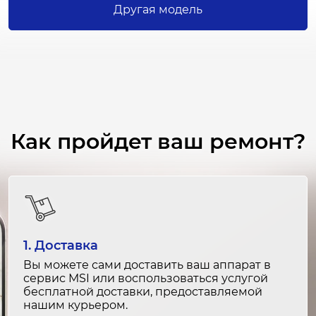
Ремонт печатного вала
Другая модель
2-3 часа
от 3 000 ₽
Замена фотобарабана
3-4 часа
от 4 000 ₽
Как пройдет ваш ремонт?
Ремонт фотобарабана
2-3 часа
от 2 500 ₽
Замена нагревательного элемента
1. Доставка
3-4 часа
от 5 000 ₽
Вы можете сами доставить ваш аппарат в
сервис MSI или воспользоваться услугой
бесплатной доставки, предоставляемой
Ремонт нагревательного элемента
нашим курьером.