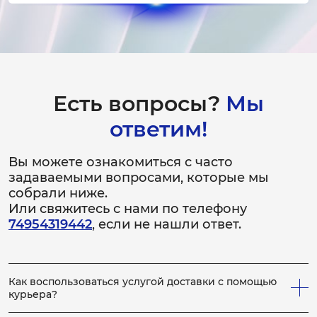
3-4 часа
от 4 000 ₽
Ремонт барабана
2-3 часа
Есть вопросы?
Мы
от 2 500 ₽
ответим!
Замена подшипников
Вы можете ознакомиться с часто
3-4 часа
задаваемыми вопросами, которые мы
от 3 500 ₽
собрали ниже.
Или свяжитесь с нами по телефону
Ремонт подшипников
74954319442
, если не нашли ответ.
2-3 часа
от 2 000 ₽
Как воспользоваться услугой доставки с помощью
Замена двигателя
курьера?
3-4 часа
Всё просто! Если у вас не получается привезти