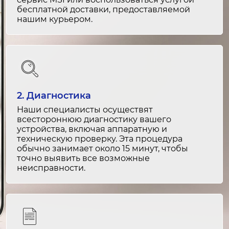
бесплатной доставки, предоставляемой
нашим курьером.
Ремонт клапана подачи воды
1-2 часа
от 1 000 ₽
Замена фильтра для воды
1-2 часа
2. Диагностика
от 1 200 ₽
Наши специалисты осуществят
всестороннюю диагностику вашего
Ремонт фильтра для воды
устройства, включая аппаратную и
техническую проверку. Эта процедура
30 минут
обычно занимает около 15 минут, чтобы
от 800 ₽
точно выявить все возможные
неисправности.
Замена системы блокировки дверцы
2-3 часа
от 2 000 ₽