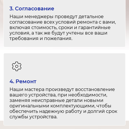
Ремонт системы блокировки дверцы
3. Согласование
1-2 часа
Наши менеджеры проведут детальное
от 1 200 ₽
согласование всех условий ремонта с вами,
включая стоимость, сроки и гарантийные
Замена амортизаторов
условия, а так же будут учтены все ваши
требования и пожелания.
2-3 часа
от 2 500 ₽
Ремонт амортизаторов
1-2 часа
от 1 500 ₽
4. Ремонт
Наши мастера произведут восстановление
Замена замка дверцы
вашего устройства, при необходимости,
1-2 часа
заменяя неисправные детали новыми
оригинальными комплектующими, чтобы
от 1 500 ₽
обеспечить надежную работу и долгий срок
службы устройства.
Ремонт замка дверцы