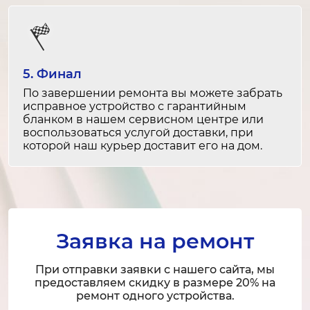
1-2 часа
от 1 000 ₽
Замена ремня привода барабана
1-2 часа
5. Финал
от 1 500 ₽
По завершении ремонта вы можете забрать
исправное устройство с гарантийным
бланком в нашем сервисном центре или
Ремонт ремня привода барабана
воспользоваться услугой доставки, при
1-2 часа
которой наш курьер доставит его на дом.
от 1 000 ₽
Замена насоса для слива воды
2-3 часа
от 2 000 ₽
Заявка на ремонт
Ремонт насоса для слива воды
При отправки заявки с нашего сайта, мы
предоставляем скидку в размере 20% на
1-2 часа
ремонт одного устройства.
от 1 200 ₽