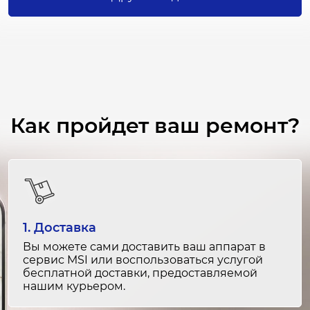
Ремонт датчиков температуры
1-2 часа
от 1 200 ₽
Замена конденсатора
2-3 часа
от 2 500 ₽
Как пройдет ваш ремонт?
Ремонт конденсатора
1-2 часа
от 1 500 ₽
Замена ремня привода барабана
1. Доставка
1-2 часа
Вы можете сами доставить ваш аппарат в
от 1 500 ₽
сервис MSI или воспользоваться услугой
бесплатной доставки, предоставляемой
нашим курьером.
Ремонт ремня привода барабана