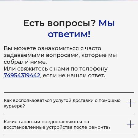
Ремонт барабана
2-3 часа
Есть вопросы?
Мы
от 2 500 ₽
ответим!
Замена двигателя
Вы можете ознакомиться с часто
3-4 часа
задаваемыми вопросами, которые мы
от 5 000 ₽
собрали ниже.
Или свяжитесь с нами по телефону
Ремонт двигателя
74954319442
, если не нашли ответ.
2-3 часа
от 3 000 ₽
Как воспользоваться услугой доставки с помощью
курьера?
Всё просто! Если у вас не получается привезти
неисправное устройство в сервис, вы можете заказать
Какие гарантии предоставляются на
нашего курьера, который заберет устройство на
восстановленные устройства после ремонта?
ремонт, по выполнению которого, доставит устройство
На каждое отремонтированное устройство выдается
обратно вам. Для этого сообщите менеджеру по