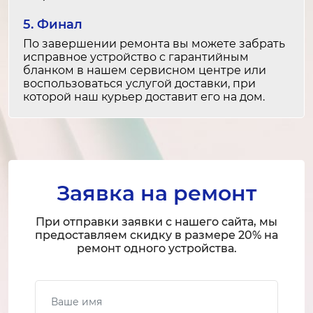
Замена фильтра
1-2 часа
5. Финал
от 1 200 ₽
По завершении ремонта вы можете забрать
исправное устройство с гарантийным
бланком в нашем сервисном центре или
Ремонт фильтра
воспользоваться услугой доставки, при
30 минут
которой наш курьер доставит его на дом.
от 800 ₽
Замена вентилятора
2-3 часа
от 2 000 ₽
Заявка на ремонт
Ремонт вентилятора
При отправки заявки с нашего сайта, мы
предоставляем скидку в размере 20% на
1-2 часа
ремонт одного устройства.
от 1 200 ₽
Ваше имя
Замена ТЭНа
2-3 часа