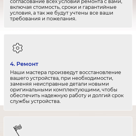
согласование всех условий ремонта с вами,
включая стоимость, сроки и гарантийные
Замена панели управления
условия, а так же будут учтены все ваши
требования и пожелания.
2-3 часа
от 2 500 ₽
Ремонт панели управления
1-2 часа
от 1 500 ₽
4. Ремонт
Наши мастера произведут восстановление
Замена системы слива воды
вашего устройства, при необходимости,
2-3 часа
заменяя неисправные детали новыми
оригинальными комплектующими, чтобы
от 2 000 ₽
обеспечить надежную работу и долгий срок
службы устройства.
Ремонт системы слива воды
1-2 часа
от 1 500 ₽