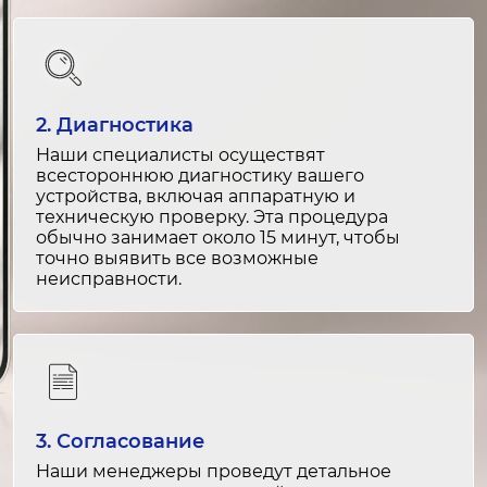
1-2 часа
от 1 000 ₽
Замена замка дверцы
1-2 часа
2. Диагностика
от 1 500 ₽
Наши специалисты осуществят
всестороннюю диагностику вашего
Ремонт замка дверцы
устройства, включая аппаратную и
техническую проверку. Эта процедура
1-2 часа
обычно занимает около 15 минут, чтобы
от 1 000 ₽
точно выявить все возможные
неисправности.
Замена дверцы
1-2 часа
от 1 500 ₽
Ремонт дверцы
3. Согласование
1-2 часа
Наши менеджеры проведут детальное
от 1 000 ₽