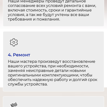
Наши менеджеры проведут детальное
2-3 часа
согласование всех условий ремонта с вами,
от 2 500 ₽
включая стоимость, сроки и гарантийные
условия, а так же будут учтены все ваши
Ремонт разъемов HDMI
требования и пожелания.
1-2 часа
от 1 500 ₽
Замена подсветки
3-4 часа
4. Ремонт
от 6 000 ₽
Наши мастера произведут восстановление
вашего устройства, при необходимости,
Ремонт подсветки
заменяя неисправные детали новыми
2-3 часа
оригинальными комплектующими, чтобы
обеспечить надежную работу и долгий срок
от 4 000 ₽
службы устройства.
Замена платы управления
3-4 часа
от 5 000 ₽