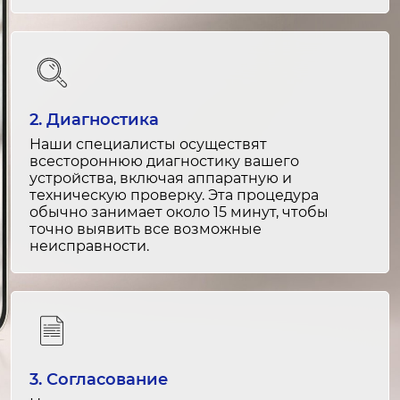
Замена разъемов питания
2-3 часа
от 2 500 ₽
Ремонт разъемов питания
2. Диагностика
1-2 часа
Наши специалисты осуществят
от 1 500 ₽
всестороннюю диагностику вашего
устройства, включая аппаратную и
Замена звуковой системы
техническую проверку. Эта процедура
обычно занимает около 15 минут, чтобы
3-4 часа
точно выявить все возможные
от 4 000 ₽
неисправности.
Ремонт звуковой системы
2-3 часа
от 2 500 ₽
Замена разъемов HDMI
3. Согласование