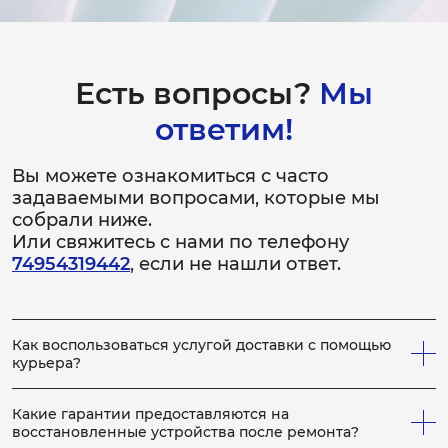
Есть вопросы?
Мы
ответим!
Вы можете ознакомиться с часто
задаваемыми вопросами, которые мы
собрали ниже.
Или свяжитесь с нами по телефону
74954319442
, если не нашли ответ.
Как воспользоваться услугой доставки с помощью
курьера?
Всё просто! Если у вас не получается привезти
неисправное устройство в сервис, вы можете заказать
Какие гарантии предоставляются на
нашего курьера, который заберет устройство на
восстановленные устройства после ремонта?
ремонт, по выполнению которого, доставит устройство