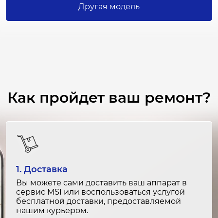
Замена пульта дистанционного
Другая модель
управления
2-3 часа
от 2 500 ₽
Ремонт пульта дистанционного
управления
1-2 часа
Как пройдет ваш ремонт?
от 1 500 ₽
Замена кнопок управления
1-2 часа
от 2 000 ₽
1. Доставка
Ремонт кнопок управления
Вы можете сами доставить ваш аппарат в
30 минут
сервис MSI или воспользоваться услугой
от 1 000 ₽
бесплатной доставки, предоставляемой
нашим курьером.