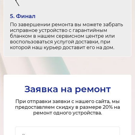
Ремонт платы управления
5. Финал
2-3 часа
По завершении ремонта вы можете забрать
от 3 000 ₽
исправное устройство с гарантийным
бланком в нашем сервисном центре или
воспользоваться услугой доставки, при
Замена матрицы
которой наш курьер доставит его на дом.
4-5 часов
от 8 000 ₽
Ремонт матрицы
3-4 часа
Заявка на ремонт
от 5 000 ₽
При отправки заявки с нашего сайта, мы
Замена блока питания
предоставляем скидку в размере 20% на
ремонт одного устройства.
3-4 часа
от 5 000 ₽
Ваше имя