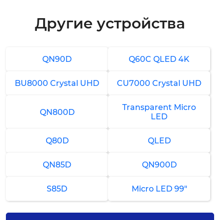
от 2 000 ₽
Другие устройства
Замена Wi-Fi модуля
3-4 часа
от 4 000 ₽
QN90D
Q60C QLED 4K
Ремонт Wi-Fi модуля
BU8000 Crystal UHD
CU7000 Crystal UHD
2-3 часа
от 2 500 ₽
Transparent Micro
QN800D
LED
Настройка телевизионных каналов
Q80D
QLED
30 минут
от 500 ₽
QN85D
QN900D
Прошивка
S85D
Micro LED 99"
1-2 часа
от 1 000 ₽