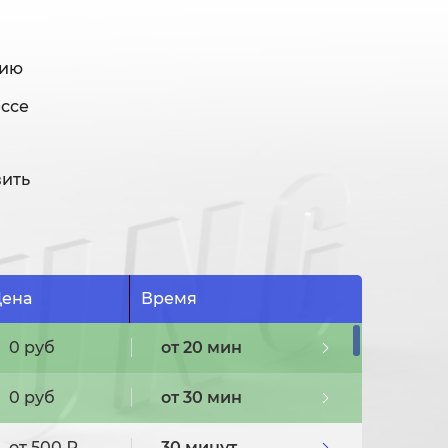
нию
ессе
вить
ена
Время
0 руб
от 20 мин
0 руб
от 30 мин
от 500 ₽
30 минут