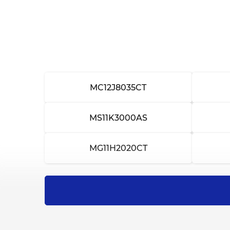
Замена трансформатора
Ремонт трансформатора
Замена таймера
Ремонт таймера
MC12J8035CT
Замена поворотного стола
MS11K3000AS
Ремонт поворотного стола
MG11H2020CT
Замена уплотнителя дверцы
Ремонт уплотнителя дверцы
Замена дверцы