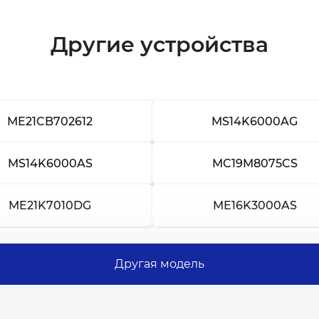
Другие устройства
ME21CB702612
MS14K6000AG
MS14K6000AS
MC19M8075CS
ME21K7010DG
ME16K3000AS
Другая модель