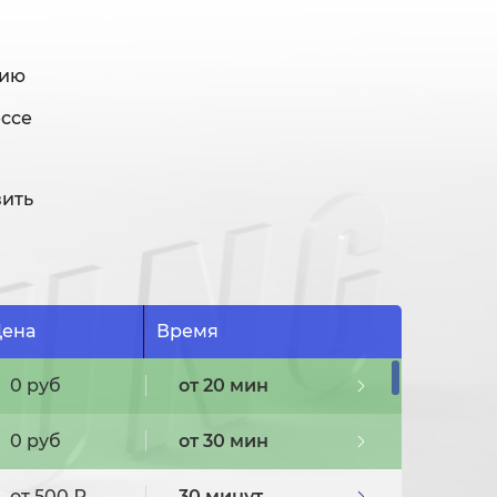
нию
ессе
вить
ена
Время
0 руб
от 20 мин
0 руб
от 30 мин
от 500 ₽
30 минут