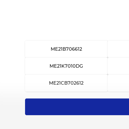
Замена трансформатора
Ремонт трансформатора
Замена таймера
Ремонт таймера
ME21B706612
Замена поворотного стола
ME21K7010DG
Ремонт поворотного стола
ME21CB702612
Замена уплотнителя дверцы
Ремонт уплотнителя дверцы
Замена дверцы