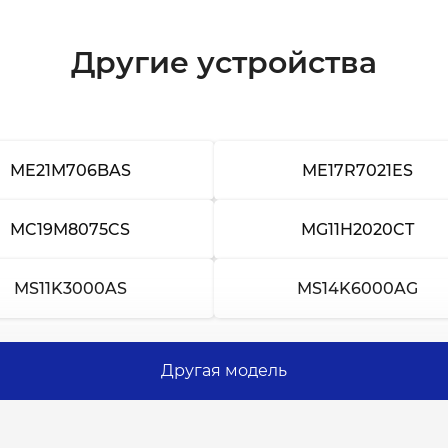
Другие устройства
ME21M706BAS
ME17R7021ES
MC19M8075CS
MG11H2020CT
MS11K3000AS
MS14K6000AG
Другая модель