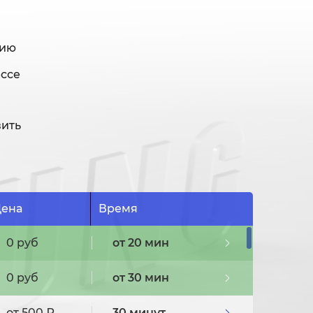
нию
ессе
вить
ена
Время
0 руб
от 20 мин
0 руб
от 30 мин
от 500 ₽
30 минут