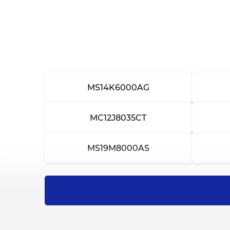
Замена трансформатора
Ремонт трансформатора
Замена таймера
Ремонт таймера
MS14K6000AG
Замена поворотного стола
MC12J8035CT
Ремонт поворотного стола
MS19M8000AS
Замена уплотнителя дверцы
Ремонт уплотнителя дверцы
Замена дверцы