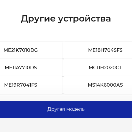
Другие устройства
ME21K7010DG
ME18H704SFS
ME11A7710DS
MG11H2020CT
ME19R7041FS
MS14K6000AS
Другая модель