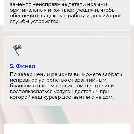
30 минут
заменяя неисправные детали новыми
от 1 000 ₽
оригинальными комплектующими, чтобы
обеспечить надежную работу и долгий срок
службы устройства.
Замена дверцы
2-3 часа
от 2 500 ₽
Ремонт дверцы
1-2 часа
5. Финал
от 1 200 ₽
По завершении ремонта вы можете забрать
исправное устройство с гарантийным
Замена электронной платы управления
бланком в нашем сервисном центре или
воспользоваться услугой доставки, при
4-5 часов
которой наш курьер доставит его на дом.
от 4 000 ₽
Ремонт электронной платы управления
2-3 часа
от 2 500 ₽