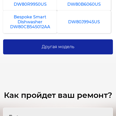
2-3 часа
DW80R9950US
DW80B6060US
от 2 500 ₽
Bespoke Smart
Dishwasher
DW80J9945US
Ремонт вентилятора
DW80CB545012AA
1-2 часа
от 1 500 ₽
Другая модель
Замена моторного отсека
3-4 часа
от 3 500 ₽
Ремонт моторного отсека
2-3 часа
от 2 000 ₽
Как пройдет ваш ремонт?
Замена фильтра
1-2 часа
от 1 500 ₽