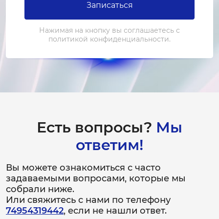
Записаться
3-4 часа
от 3 000 ₽
Нажимая на кнопку вы соглашаетесь с
политикой конфиденциальности.
Ремонт нагревательного элемента
1-2 часа
от 1 500 ₽
Замена впускного клапана
2-3 часа
Есть вопросы?
Мы
от 2 000 ₽
ответим!
Ремонт впускного клапана
1-2 часа
Вы можете ознакомиться с часто
от 1 200 ₽
задаваемыми вопросами, которые мы
собрали ниже.
Или свяжитесь с нами по телефону
Замена насоса
74954319442
, если не нашли ответ.
2-3 часа