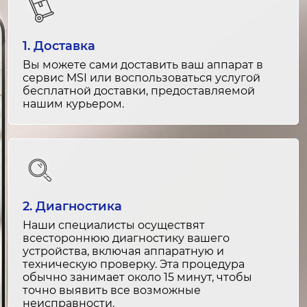
Ремонт фильтра
1. Доставка
30 минут
Вы можете сами доставить ваш аппарат в
от 800 ₽
сервис MSI или воспользоваться услугой
бесплатной доставки, предоставляемой
Замена системы подачи воды
нашим курьером.
2-3 часа
от 2 500 ₽
Ремонт системы подачи воды
1-2 часа
2. Диагностика
от 1 500 ₽
Наши специалисты осуществят
всестороннюю диагностику вашего
Замена датчиков температуры
устройства, включая аппаратную и
1-2 часа
техническую проверку. Эта процедура
обычно занимает около 15 минут, чтобы
от 1 800 ₽
точно выявить все возможные
неисправности.