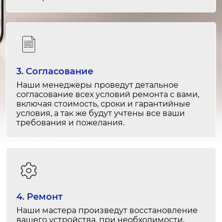
Ремонт датчиков температуры
1-2 часа
от 1 000 ₽
Замена разбрызгивателей
2-3 часа
3. Согласование
от 2 000 ₽
Наши менеджеры проведут детальное
согласование всех условий ремонта с вами,
включая стоимость, сроки и гарантийные
Ремонт разбрызгивателей
условия, а так же будут учтены все ваши
1-2 часа
требования и пожелания.
от 1 500 ₽
Замена уплотнителей дверцы
1-2 часа
от 1 800 ₽
4. Ремонт
Ремонт уплотнителей дверцы
Наши мастера произведут восстановление
вашего устройства, при необходимости,